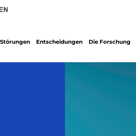
 Störungen
Entscheidungen
Die Forschung
rungen
PraxisReport
Neuropsychol
Dienstrecht
Neurowissens
 Störungen
Erbrecht
Rechtspsychol
Familienrecht
Psychologie