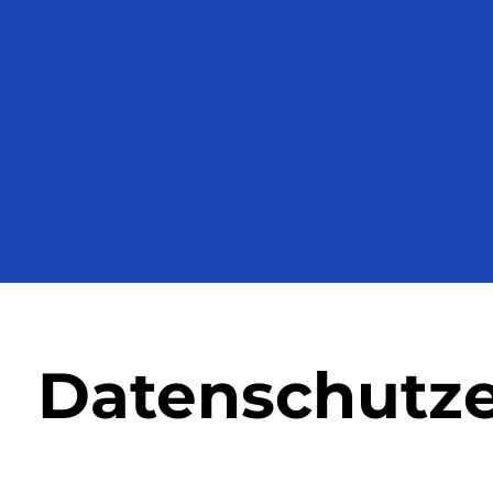
Versicherungsrecht
Depressi
PTBS
Psychoso
Störung
Schizoph
Zwangss
Datenschutze