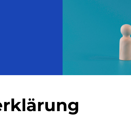
onen
Namensrecht
Versicherungsrecht
matische
renie
törung
rklärung