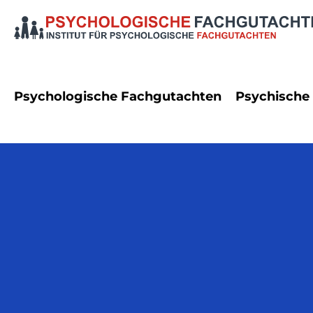
Psychologische Fachgutachten
Psychische
Dienstrecht
Angststö
Erbrecht
Autismus
Familienrecht
Bipolare
Namensrecht
Demenz