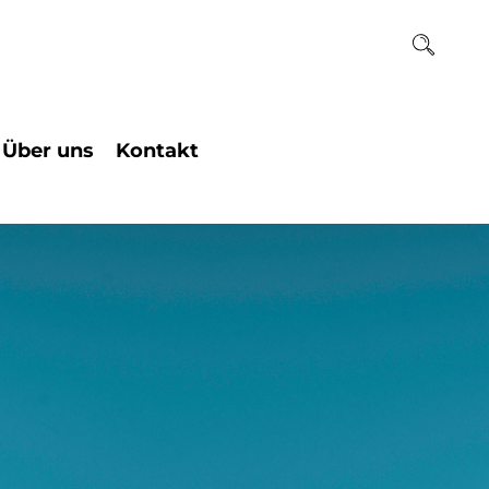
Über uns
Kontakt
ogie
Team
Institutssekretariat
chaften
Raum und Kunst
Beratungstermin
Geschichte des
ogie
Einzelcoaching
Hauses
Ihr Weg zu uns
Historie des