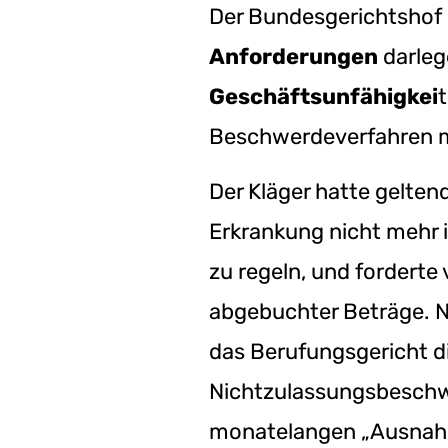
Der Bundesgerichtshof 
Anforderungen
darlege
Geschäftsunfähigkei
t
Beschwerdeverfahren m
Der Kläger hatte gelten
Erkrankung nicht mehr i
zu regeln, und fordert
abgebuchter Beträge. N
das Berufungsgericht di
Nichtzulassungsbeschwe
monatelangen „Ausnahm