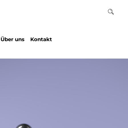
Über uns
Kontakt
ogie
Team
Institutssekretariat
chaften
Raum und Kunst
Beratungstermin
Geschichte des
ogie
Einzelcoaching
Hauses
Ihr Weg zu uns
Historie des