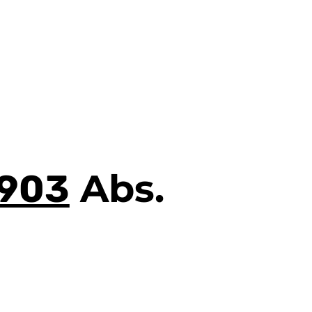
Abs.
903