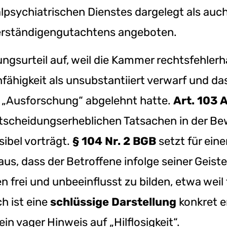
alpsychiatrischen Dienstes dargelegt als auch
erständigengutachtens angeboten.
gsurteil auf, weil die Kammer rechtsfehlerh
fähigkeit als unsubstantiiert verwarf und d
 „Ausforschung“ abgelehnt hatte.
Art. 103 
ntscheidungserheblichen Tatsachen in der Be
sibel vorträgt.
§ 104 Nr. 2 BGB
setzt für eine
s, dass der Betroffene infolge seiner Geist
len frei und unbeeinflusst zu bilden, etwa wei
h ist eine
schlüssige Darstellung
konkret e
in vager Hinweis auf „Hilflosigkeit“.