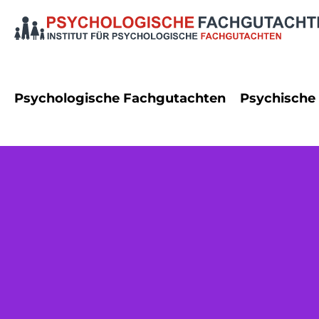
Psychologische Fachgutachten
Psychische
Dienstrecht
Angststö
Erbrecht
Autismus
Familienrecht
Bipolare
Namensrecht
Demenz