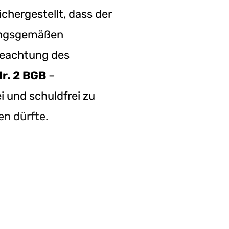
hergestellt, dass der
nungsgemäßen
Beachtung des
Nr. 2 BGB
–
i und schuldfrei zu
n dürfte.