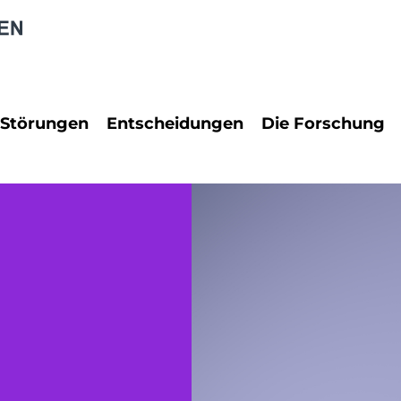
 Störungen
Entscheidungen
Die Forschung
rungen
PraxisReport
Neuropsychol
Dienstrecht
Neurowissens
 Störungen
Erbrecht
Rechtspsychol
Familienrecht
Psychologie