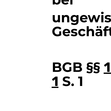
ungewis
Geschäf
BGB §§
S. 1
1