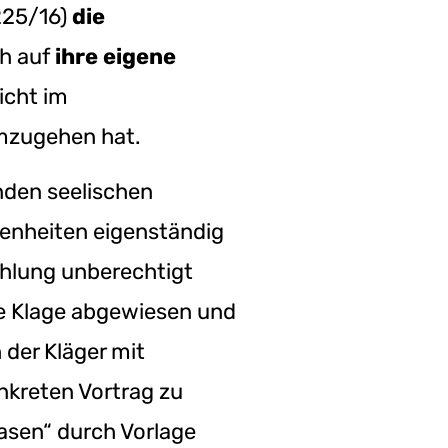
225/16)
die
ch auf
ihre eigene
richt im
mzugehen hat.
nden seelischen
egenheiten eigenständig
ahlung unberechtigt
ie Klage abgewiesen und
 der Kläger mit
nkreten Vortrag zu
sen“ durch Vorlage