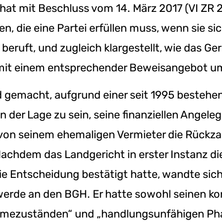
hat mit Beschluss vom 14. März 2017 (VI ZR 
n, die eine Partei erfüllen muss, wenn sie si
 beruft, und zugleich klargestellt, wie das Ge
it einem entsprechender Beweisangebot u
d gemacht, aufgrund einer seit 1995 bestehe
n der Lage zu sein, seine finanziellen Angel
e von seinem ehemaligen Vermieter die Rückz
achdem das Landgericht in erster Instanz d
e Entscheidung bestätigt hatte, wandte sich
rde an den BGH. Er hatte sowohl seinen ko
ezuständen“ und „handlungsunfähigen Pha