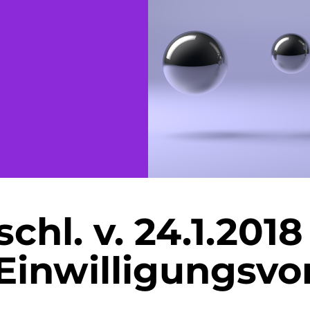
onen
Namensrecht
Versicherungsrecht
matische
renie
törung
hl. v. 24.1.2018
. Einwilligungsvo