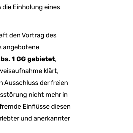
 die Einholung eines
aft den Vortrag des
as angebotene
Abs. 1 GG gebietet
,
weisaufnahme klärt,
n Ausschluss der freien
esstörung nicht mehr in
l fremde Einflüsse diesen
rlebter und anerkannter