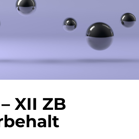
Rheinauhafens
FAQ
Karriere
Kontaktformular
 – XII ZB
rbehalt