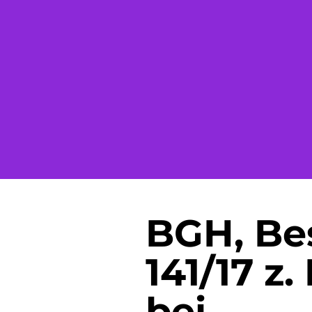
Versicherungsrecht
Depressi
PTBS
Psychoso
Störung
Schizoph
Zwangss
BGH, Besc
141/17 z
bei