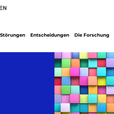
 Störungen
Entscheidungen
Die Forschung
rungen
PraxisReport
Neuropsychol
Dienstrecht
Neurowissens
 Störungen
Erbrecht
Rechtspsychol
Familienrecht
Psychologie