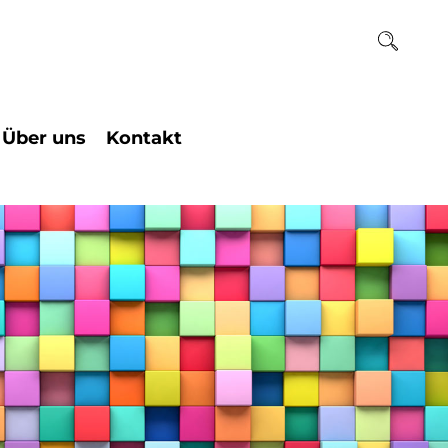
Über uns
Kontakt
ogie
Team
Institutssekretariat
chaften
Raum und Kunst
Beratungstermin
Geschichte des
ogie
Einzelcoaching
Hauses
Ihr Weg zu uns
Historie des