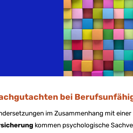
onen
Namensrecht
Versicherungsrecht
matische
renie
törung
achgutachten bei Berufsunfähig
nandersetzungen im Zusammenhang mit einer
rsicherung
kommen psychologische Sachver