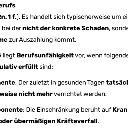
erufs
. 1 f.
). Es handelt sich typischerweise um e
, bei der
nicht der konkrete Schaden
, sond
mme
zur Auszahlung kommt.
G
liegt
Berufsunfähigkeit
vor, wenn folgend
ativ erfüllt
sind:
nente
: Der zuletzt in gesunden Tagen
tatsäc
lweise nicht mehr
verrichtet werden.
ponente
: Die Einschränkung beruht auf
Kran
oder übermäßigen Kräfteverfall
.