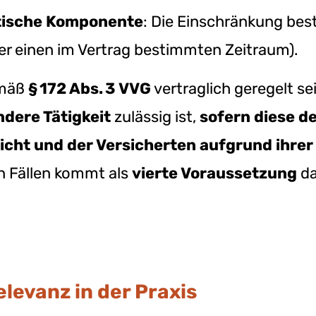
tische Komponente
: Die Einschränkung bes
er einen im Vertrag bestimmten Zeitraum).
emäß
§ 172 Abs. 3 VVG
vertraglich geregelt se
dere Tätigkeit
zulässig ist,
sofern diese d
cht und der Versicherten aufgrund ihrer 
en Fällen kommt als
vierte Voraussetzung
d
levanz in der Praxis