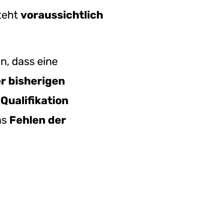
teht
voraussichtlich
in, dass eine
er bisherigen
Qualifikation
as
Fehlen der