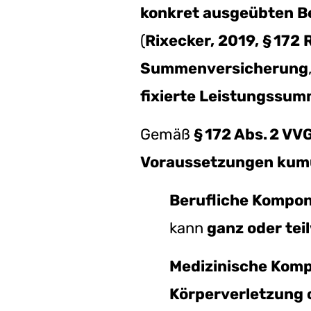
konkret ausgeübten B
(
Rixecker, 2019, § 172 Rn
Summenversicherung
fixierte Leistungssu
Gemäß
§ 172 Abs. 2 VV
Voraussetzungen kumul
Berufliche Kompo
kann
ganz oder tei
Medizinische Kom
Körperverletzung 