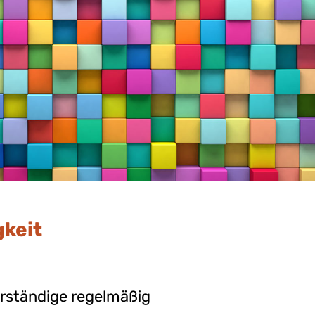
Rheinauhafens
FAQ
Karriere
Kontaktformular
keit
ständige regelmäßig