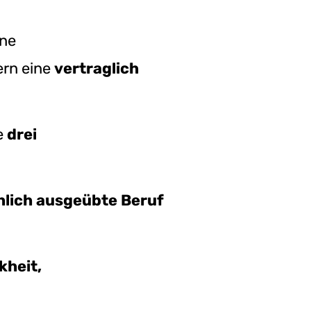
ine
ern eine
vertraglich
e
drei
hlich ausgeübte Beruf
kheit,