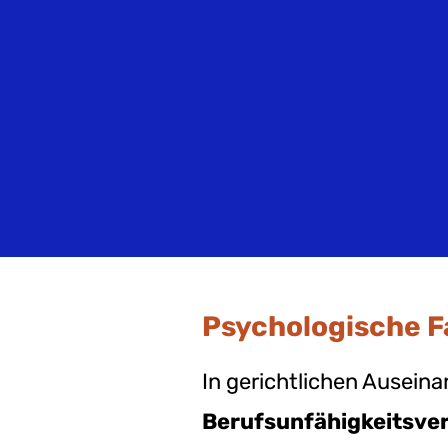
(current)
Versicherungsrecht
Depressi
PTBS
Psychoso
Störung
Schizoph
Zwangss
Psychologische F
In gerichtlichen Ausei
Berufsunfähigkeitsve