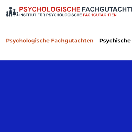
Psychologische Fachgutachten
Psychische
Dienstrecht
Angststö
Erbrecht
Autismus
Familienrecht
Bipolare
Namensrecht
Demenz