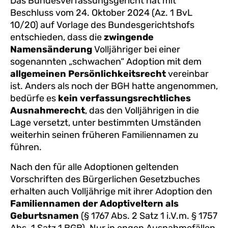
Das Bundesverfassungsgericht hat mit
Beschluss vom 24. Oktober 2024 (Az. 1 BvL
10/20) auf Vorlage des Bundesgerichtshofs
entschieden, dass die
zwingende
Namensänderung
Volljähriger bei einer
sogenannten „schwachen“ Adoption mit dem
allgemeinen Persönlichkeitsrecht
vereinbar
ist. Anders als noch der BGH hatte angenommen,
bedürfe es
kein verfassungsrechtliches
Ausnahmerecht
, das den Volljährigen in die
Lage versetzt, unter bestimmten Umständen
weiterhin seinen früheren Familiennamen zu
führen.
Nach den für alle Adoptionen geltenden
Vorschriften des Bürgerlichen Gesetzbuches
erhalten auch Volljährige mit ihrer Adoption den
Familiennamen der Adoptiveltern als
Geburtsnamen
(§ 1767 Abs. 2 Satz 1 i.V.m. § 1757
Abs. 1 Satz 1 BGB). Nur in engen Ausnahmefällen