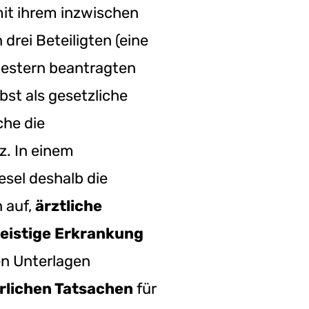
mit ihrem inzwischen
ei Beteiligten (eine
hwestern beantragten
bst als gesetzliche
che die
z. In einem
esel deshalb die
 auf,
ärztliche
eistige Erkrankung
en Unterlagen
erlichen Tatsachen
für