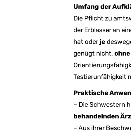
Umfang der Aufkl
Die Pflicht zu amt
der Erblasser an ei
hat oder
je
deswegen
genügt nicht,
ohne
Orientierungsfähigk
Testierunfähigkeit
Praktische Anwend
– Die Schwestern 
behandelnden Är
– Aus ihrer Beschw