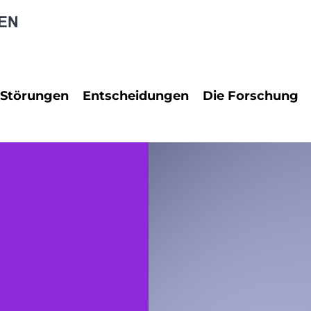
 Störungen
Entscheidungen
Die Forschung
rungen
PraxisReport
Neuropsychol
Dienstrecht
Neurowissens
 Störungen
Erbrecht
Rechtspsychol
Familienrecht
Psychologie