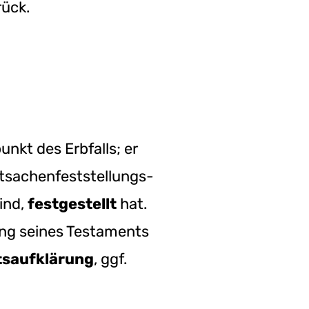
rück.
nkt des Erbfalls; er
atsachenfeststellungs-
ind,
festgestellt
hat.
tung seines Testaments
saufklärung
, ggf.