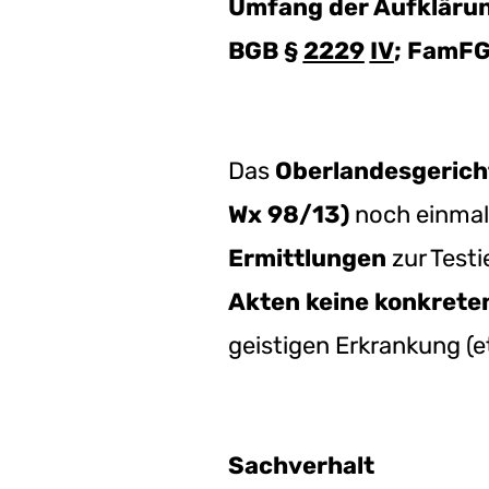
Umfang der Aufklärun
BGB §
2229
IV
; FamFG
Das
Oberlandesgerich
Wx 98/13)
noch einmal 
Ermittlungen
zur Testi
Akten keine konkrete
geistigen Erkrankung (e
Sachverhalt