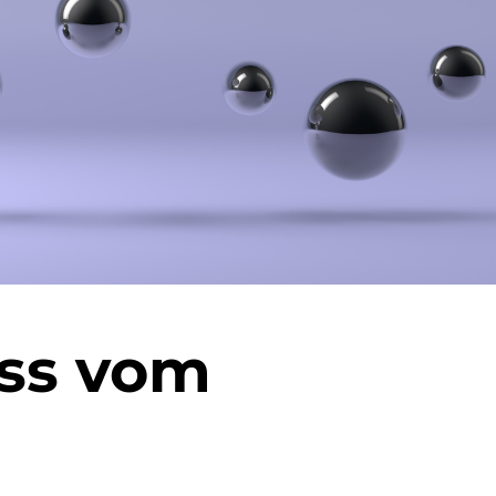
Rheinauhafens
FAQ
Karriere
Kontaktformular
uss vom