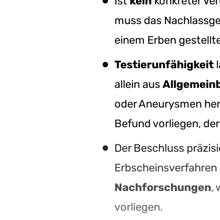
Ist
kein
konkreter Ver
muss das Nachlassge
einem Erben gestellt
Testierunfähigkeit
l
allein aus
Allgemein
oder Aneurysmen herl
Befund vorliegen, der
Der Beschluss präzis
Erbscheinsverfahren
Nachforschungen
,
vorliegen.