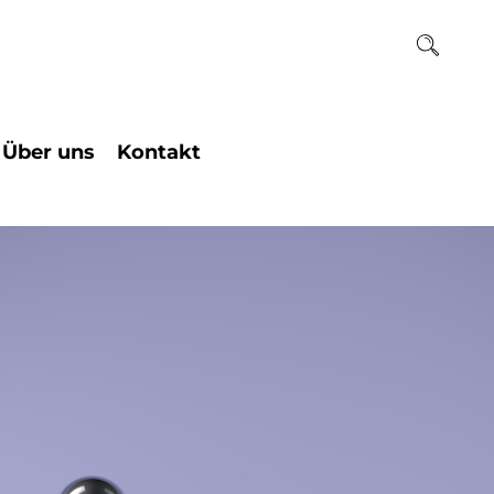
Über uns
Kontakt
ogie
Team
Institutssekretariat
chaften
Raum und Kunst
Beratungstermin
Geschichte des
ogie
Einzelcoaching
Hauses
Ihr Weg zu uns
Historie des