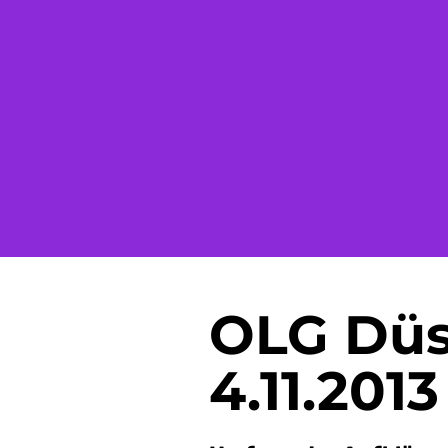
Versicherungsrecht
Depressi
PTBS
Psychoso
Störung
Schizoph
Zwangss
OLG Düs
4.11.2013