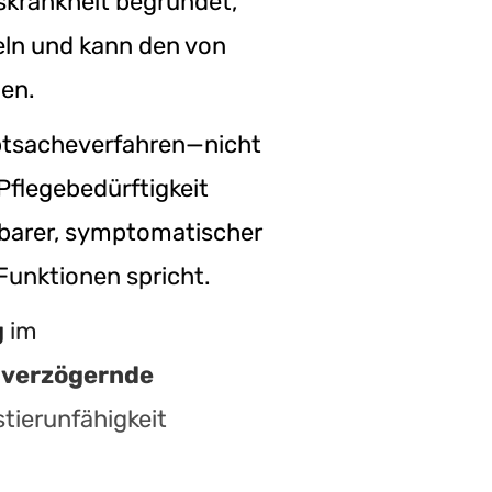
skrankheit begründet,
teln und kann den von
en.
uptsacheverfahren—nicht
flegebedürftigkeit
barer, symptomatischer
 Funktionen spricht.
g
im
r
verzögernde
tierunfähigkeit