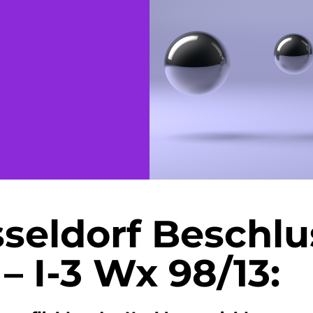
onen
Namensrecht
Versicherungsrecht
matische
renie
törung
seldorf Beschl
 – I-3 Wx 98/13: