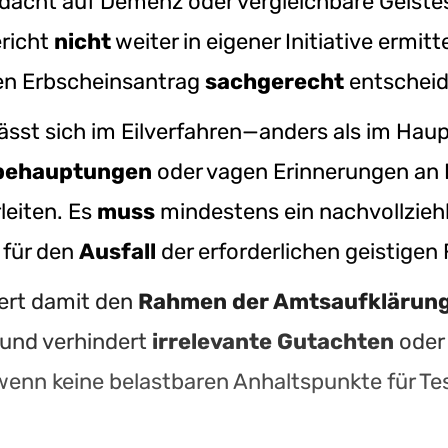
dacht auf Demenz oder vergleichbare Geiste
richt
nicht
weiter in eigener Initiative ermit
en Erbscheinsantrag
sachgerecht
entscheid
ässt sich im Eilverfahren—anders als im Ha
behauptungen
oder vagen Erinnerungen an P
eiten. Es
muss
mindestens ein nachvollzieh
 für den
Ausfall
der erforderlichen geistigen
iert damit den
Rahmen der Amtsaufklärun
 und verhindert
irrelevante Gutachten
ode
 wenn keine belastbaren Anhaltspunkte für Tes