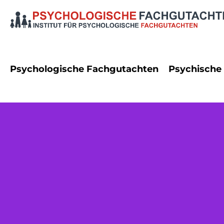
Psychologische Fachgutachten
Psychische
Dienstrecht
Angststö
Erbrecht
Autismus
Familienrecht
Bipolare
Namensrecht
Demenz