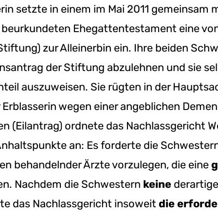
erin setzte in einem im Mai 2011 gemeinsam 
eurkundeten Ehegattentestament eine von dr
tiftung) zur Alleinerbin ein. Ihre beiden Sc
nsantrag der Stiftung abzulehnen und sie sel
teil auszuweisen. Sie rügten in der Hauptsa
 Erblasserin wegen einer angeblichen Demen
n (Eilantrag) ordnete das Nachlassgericht W
nhaltspunkte an: Es forderte die Schwestern
n behandelnder Ärzte vorzulegen, die eine
g
gen. Nachdem die Schwestern
keine
derartig
llte das Nachlassgericht insoweit
die erford