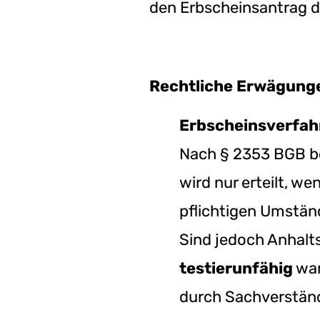
den Erbscheinsantrag d
Rechtliche Erwägung
Erbscheinsverfahr
Nach § 2353 BGB be
wird nur erteilt, we
pflichtigen Umständ
Sind jedoch Anhalts
testierunfähig
war
durch Sachverstän