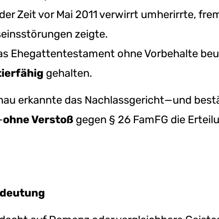
 der Zeit vor Mai 2011 verwirrt umherirrte, f
einsstörungen zeigte.
das Ehegattentestament ohne Vorbehalte beu
tierfähig
gehalten.
hau erkannte das Nachlassgericht—und bestä
—
ohne Verstoß
gegen § 26 FamFG die Erteilu
edeutung