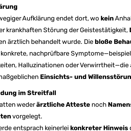
ärung
swegiger Aufklärung endet dort, wo
kein
Anhal
ner krankhaften Störung der Geistestätigkeit,
 ärztlich behandelt wurde. Die
bloße Beh
konkrete, nachprüfbare Symptome—beispiel
eiten, Halluzinationen oder Verwirrtheit—die a
 maßgeblichen
Einsichts- und Willensstöru
ung im Streitfall
hatten weder
ärztliche Atteste
noch
Namens
zten
vorgelegt.
erde entsprach keinerlei
konkreter Hinweis
d