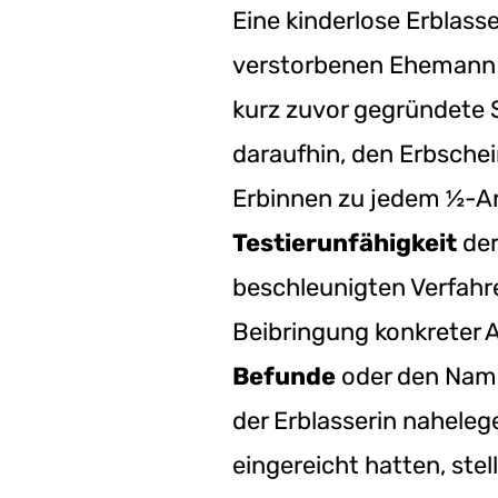
Eine kinderlose Erblass
verstorbenen Ehemann b
kurz zuvor gegründete S
daraufhin, den Erbschei
Erbinnen zu jedem ½-An
Testierunfähigkeit
der
beschleunigten Verfahre
Beibringung konkreter A
Befunde
oder den Name
der Erblasserin nahele
eingereicht hatten, ste