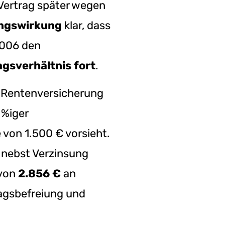
Vertrag später wegen
ngswirkung
klar, dass
2006 den
agsverhältnis fort
.
e Rentenversicherung
 %iger
 von 1.500 € vorsieht.
nebst Verzinsung
 von
2.856 €
an
ragsbefreiung und