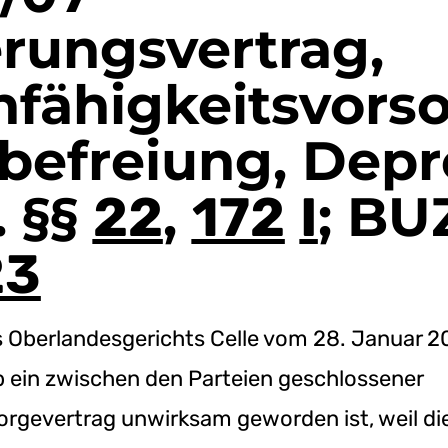
rungsvertrag,
fähigkeitsvorso
befreiung, Depr
. §§
,
; BUZ
22
172
I
23
 Oberlandesgerichts Celle vom 28. Januar 20
b ein zwischen den Parteien geschlossener
orgevertrag unwirksam geworden ist, weil d