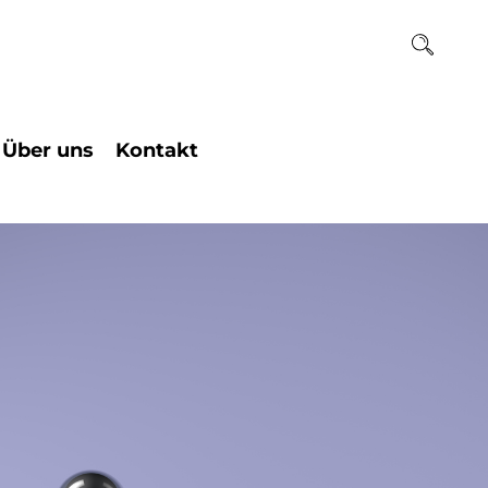
Über uns
Kontakt
ogie
Team
Institutssekretariat
chaften
Raum und Kunst
Beratungstermin
Geschichte des
ogie
Einzelcoaching
Hauses
Ihr Weg zu uns
Historie des