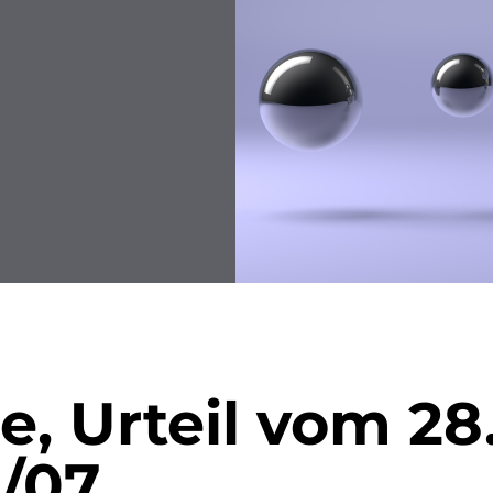
onen
Namensrecht
Versicherungsrecht
matische
renie
törung
e, Urteil vom 28
4/07