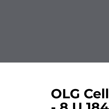
Versicherungsrecht
Depressi
PTBS
Psychoso
Störung
Schizoph
Zwangss
OLG Cell
- 8 U 18