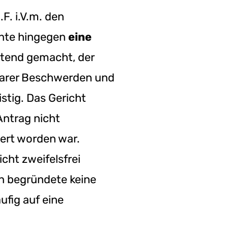
F. i.V.m. den
hnte hingegen
eine
ltend gemacht, der
narer Beschwerden und
stig. Das Gericht
Antrag nicht
iert worden war.
icht zweifelsfrei
n begründete keine
ufig auf eine