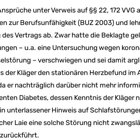
nsprüche unter Verweis auf §§ 22, 172 VVG a.
n zur Berufsunfähigkeit (BUZ 2003) und le
g
des Vertrags ab. Zwar hatte die Beklagte ge
ungen – u.a. eine Untersuchung wegen koro
el­störung – verschwiegen und sei damit argli
s der Kläger den stationären Herzbefund im 
a er nachträglich darüber nicht mehr inform
tenten Diabetes, dessen Kenntnis der Kläger n
n unterlassener Hinweis auf Schlafstörunge
scher Laie eine solche Störung nicht zwangslä
zurückführt.