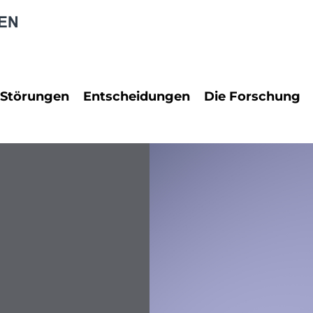
 Störungen
Entscheidungen
Die Forschung
rungen
PraxisReport
Neuropsychol
Dienstrecht
Neurowissens
 Störungen
Erbrecht
Rechtspsychol
Familienrecht
Psychologie