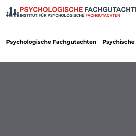
Psychologische Fachgutachten
Psychische
Dienstrecht
Angststö
Erbrecht
Autismus
Familienrecht
Bipolare
Namensrecht
Demenz